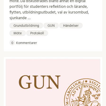
möte. Då diskuterades bland annat en digital
portfölj för studenters reflektion och lärande,
flytten, utbildningsutbudet, val av kursombud,
sjunkande …
Grundutbildning
GUN
Händelser
Möte
Protokoll
0
Kommentarer