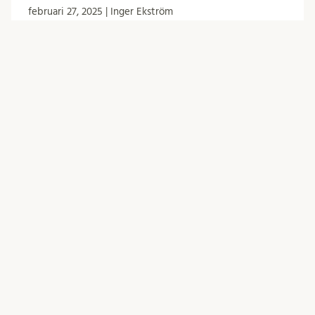
februari 27, 2025 | Inger Ekström
Dagordning till GUNs möte den 7/3
-25
Grundutbildningsnämnden har möte den 7 mars
klockan 13.15 i Stora konferensrummet i
Ekologihuset. Följande står på dagordningen:
Mötet öppnas Justeringsperson utses
Fastställande av dagordningen …
Grundutbildning
GUN
Händelser
Kallelse
Möte
Nämnder och arbetsgrupper
0
Kommentarer