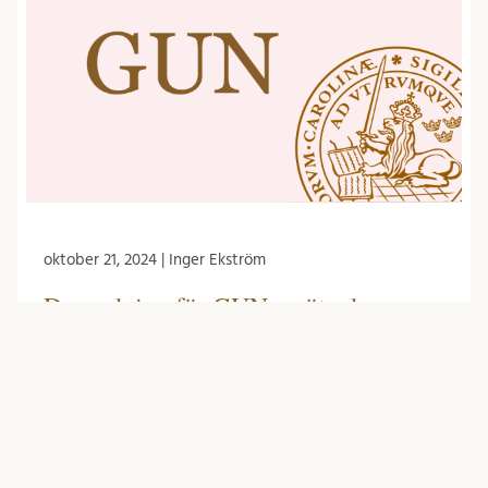
oktober 21, 2024 | Inger Ekström
Dagordning för GUNs möte den
25/10 -24
Grundutbildningsnämnden har möte den 25
oktober klockan 13.15 i Synpunkten i Biologihus B.
Följande står på dagordningen: Mötet öppnas
Justeringsperson utses Fastställande av