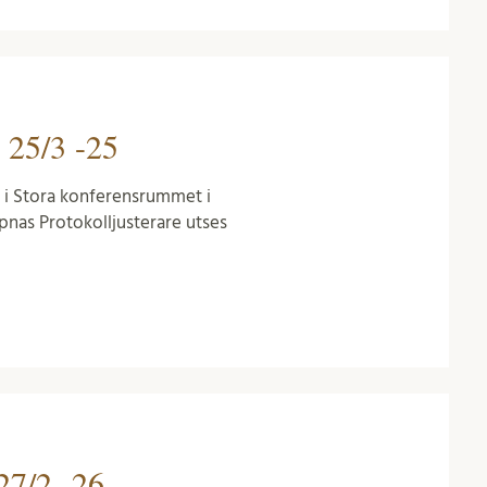
 25/3 -25
e i Stora konferensrummet i
pnas Protokolljusterare utses
27/2 -26