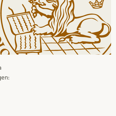
a
gen: