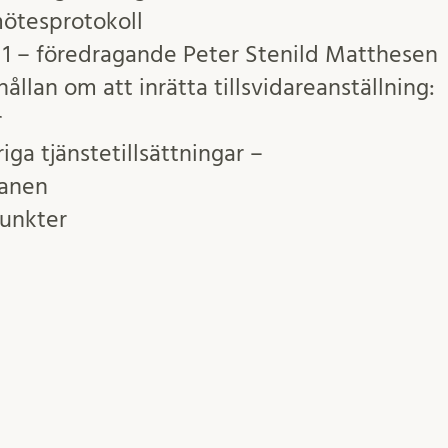
ötesprotokoll
t 1 – föredragande Peter Stenild Matthesen
ållan om att inrätta tillsvidareanställning:
r
iga tjänstetillsättningar –
lanen
unkter
tion
igt
Inlägget postades i