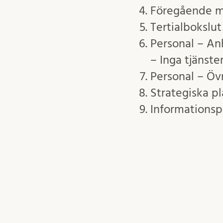
Föregående m
Tertialbokslu
Personal – Anh
– Inga tjänste
Personal – Övr
Strategiska p
Informationsp
Prefektbeslut
Övrig informa
Eventuellt övr
maj 21, 2025
Inger Ekström