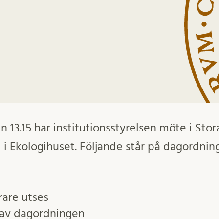
 13.15 har institutionsstyrelsen möte i Stor
 Ekologihuset. Följande står på dagordnin
s
rare utses
 av dagordningen