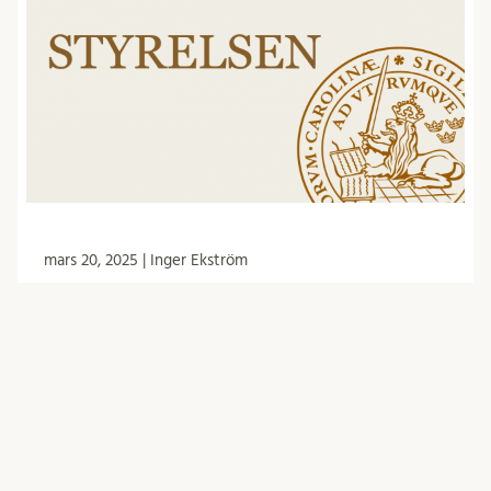
mars 20, 2025 | Inger Ekström
Dagordning för styrelsemötet den
26/3 -25
Institutionsstyrelsen har möte den 26 mars klockan
13.15 i Stora konferensrummet i Ekologihuset.
Följande står på dagordningen: Mötet öppnas
Protokolljusterare utses Fastställande av