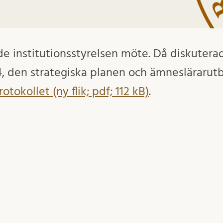
de institutionsstyrelsen möte. Då diskutera
4, den strategiska planen och ämneslärarutb
otokollet (ny flik; pdf; 112 kB)
.
Inlägget postades i
5
Händelser
Möte