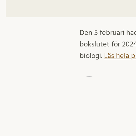
Den 5 februari ha
bokslutet för 202
biologi.
Läs hela pr
februari 6, 202
Inger Ekström