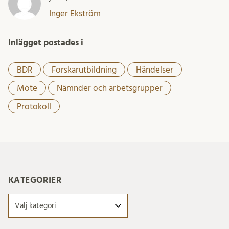
Inger Ekström
Inlägget postades i
BDR
Forskarutbildning
Händelser
Möte
Nämnder och arbetsgrupper
Protokoll
KATEGORIER
Kategorier